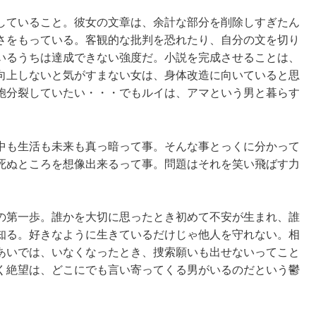
していること。彼女の文章は、余計な部分を削除しすぎたん
さをもっている。客観的な批判を恐れたり、自分の文を切り
いるうちは達成できない強度だ。小説を完成させることは、
向上しないと気がすまない女は、身体改造に向いていると思
胞分裂していたい・・・でもルイは、アマという男と暮らす
中も生活も未来も真っ暗って事。そんな事とっくに分かって
死ぬところを想像出来るって事。問題はそれを笑い飛ばす力
の第一歩。誰かを大切に思ったとき初めて不安が生まれ、誰
知る。好きなように生きているだけじゃ他人を守れない。相
あいでは、いなくなったとき、捜索願いも出せないってこと
く絶望は、どこにでも言い寄ってくる男がいるのだという鬱