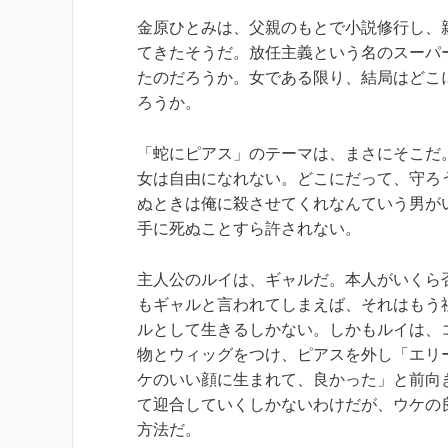
金原ひとみは、父親のもとで小説修行し、
てきたそうだ。放任主義という名のスーパ
たのだろうか。女である限り、結局はどこ
ろうか。
「蛇にピアス」のテーマは、まさにそこだ
女は自由になれない。どこにだって、守ろ
ぬときは俺に殺させてくれなんていう男が
手に死ぬことすら許されない。
主人公のルイは、ギャルだ。本人がいくら
もギャルと言われてしまえば、それはもう
ルとして生きるしかない。しかもルイは、
物とウィッグをつけ、ピアスを外し「エリ
ケのいい顔に生まれて、良かった」と前向
て迎合していくしかないわけだが、ウケの
方法だ。