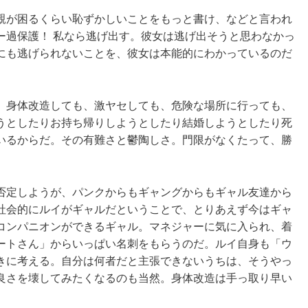
親が困るくらい恥ずかしいことをもっと書け、などと言われ
ー過保護！ 私なら逃げ出す。彼女は逃げ出そうと思わなかっ
にも逃げられないことを、彼女は本能的にわかっているのだ
。身体改造しても、激ヤセしても、危険な場所に行っても、
うとしたりお持ち帰りしようとしたり結婚しようとしたり死
いるからだ。その有難さと鬱陶しさ。門限がなくたって、勝
否定しようが、パンクからもギャングからもギャル友達から
社会的にルイがギャルだということで、とりあえず今はギャ
コンパニオンができるギャル。マネジャーに気に入られ、着
ートさん」からいっぱい名刺をもらうのだ。ルイ自身も「ウ
きに考える。自分は何者だと主張できないうちは、そうやっ
良さを壊してみたくなるのも当然。身体改造は手っ取り早い