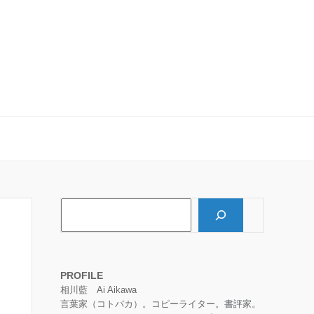
検索
PROFILE
相川藍　Ai Aikawa

言葉家（コトバカ）。
コピーライター
。
書評家
。
